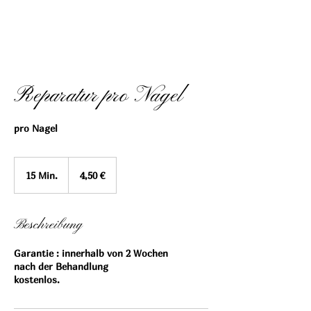
Reparatur pro Nagel
pro Nagel
4,50
Euro
15 Min.
1
4,50 €
5
M
i
Beschreibung
n
.
Garantie : innerhalb von 2 Wochen
nach der Behandlung
kostenlos.